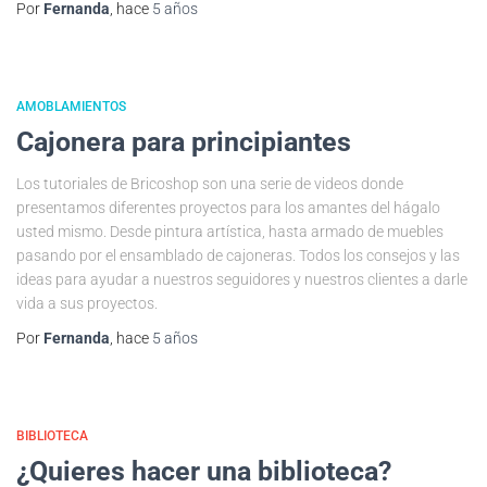
Por
Fernanda
, hace
5 años
AMOBLAMIENTOS
Cajonera para principiantes
Los tutoriales de Bricoshop son una serie de videos donde
presentamos diferentes proyectos para los amantes del hágalo
usted mismo. Desde pintura artística, hasta armado de muebles
pasando por el ensamblado de cajoneras. Todos los consejos y las
ideas para ayudar a nuestros seguidores y nuestros clientes a darle
vida a sus proyectos.
Por
Fernanda
, hace
5 años
BIBLIOTECA
¿Quieres hacer una biblioteca?