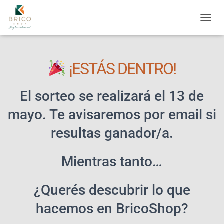
C
A
M
B
¡ESTÁS DENTRO!
I
A
R
El sorteo se realizará el 13 de
M
O
mayo. Te avisaremos por email si
D
O
resultas ganador/a.
D
E
N
Mientras tanto…
A
V
E
¿Querés descubrir lo que
G
A
hacemos en BricoShop?
C
I